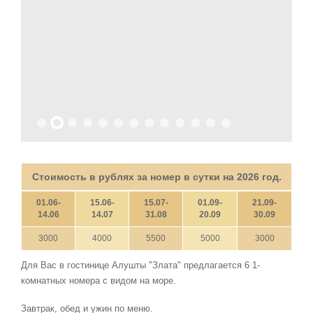
Стоимость в рублях за номер в сутки на 2026 год.
01.06-
15.06-
15.07-
01.09-
21.09-
14.06
14.07
31.08
20.09
30.09
3000
4000
5500
5000
3000
Для Вас в гостинице Алушты "Злата" предлагается 6 1-
комнатных номера с видом на море.
Завтрак, обед и ужин по меню.